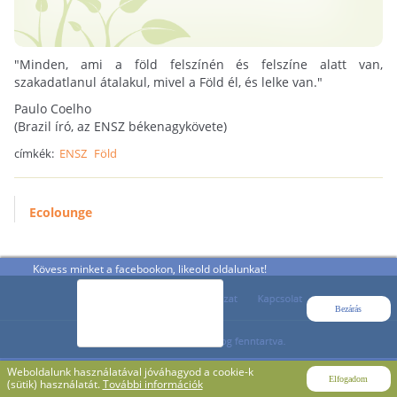
"Minden, ami a föld felszínén és felszíne alatt van,
szakadatlanul átalakul, mivel a Föld él, és lelke van."
Paulo Coelho
(Brazil író, az ENSZ békenagykövete)
címkék:
ENSZ
Föld
Ecolounge
Kövess minket a facebookon, likeold oldalunkat!
Bezárás
Weboldalunk használatával jóváhagyod a cookie-k
Elfogadom
(sütik) használatát.
További információk