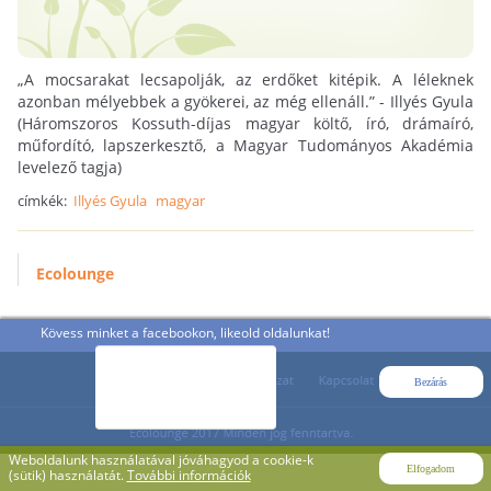
„A mocsarakat lecsapolják, az erdőket kitépik. A léleknek
azonban mélyebbek a gyökerei, az még ellenáll.” - Illyés Gyula
(Háromszoros Kossuth-díjas magyar költő, író, drámaíró,
műfordító, lapszerkesztő, a Magyar Tudományos Akadémia
levelező tagja)
címkék:
Illyés Gyula
magyar
Ecolounge
Kövess minket a facebookon, likeold oldalunkat!
Bezárás
Weboldalunk használatával jóváhagyod a cookie-k
Elfogadom
(sütik) használatát.
További információk