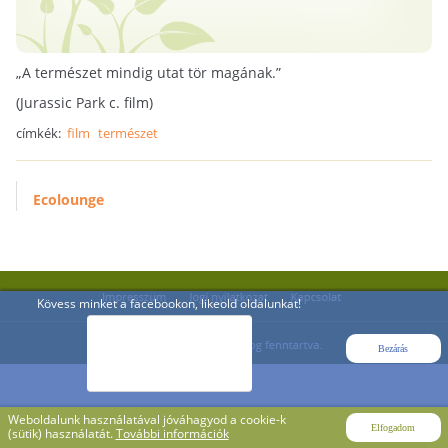
„A természet mindig utat tör magának.”
(Jurassic Park c. film)
címkék:
film
természet
Ecolounge
Kövess minket a facebookon, likeold oldalunkat!
Bezárás
Weboldalunk használatával jóváhagyod a cookie-k
Elfogadom
(sütik) használatát.
További információk