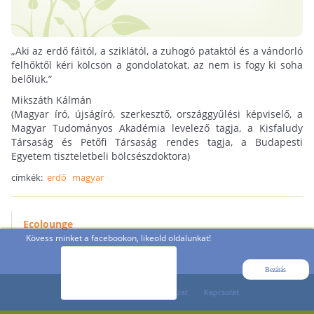
„Aki az erdő fáitól, a sziklától, a zuhogó pataktól és a vándorló
felhőktől kéri kölcsön a gondolatokat, az nem is fogy ki soha
belőlük.”
Mikszáth Kálmán
(Magyar író, újságíró, szerkesztő, országgyűlési képviselő, a
Magyar Tudományos Akadémia levelező tagja, a Kisfaludy
Társaság és Petőfi Társaság rendes tagja, a Budapesti
Egyetem tiszteletbeli bölcsészdoktora)
címkék:
erdő
magyar
Ecolounge
Kövess minket a facebookon, likeold oldalunkat!
Bezárás