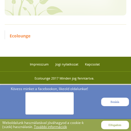
Ecolounge
Kövess minket a facebookon, likeold oldalunkat!
Bezárás
Weboldalunk használatával jóváhagyod a cookie-k
Elfogadom
(sütik) használatát.
További információk