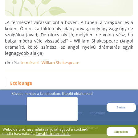
„A természet varázsát ontja bőven. A fűben, a virágban és a
kőben. Ó nincs a földön oly silány anyag, mely így vagy úgy ne
szolgálná javad; De nincs oly jó, melyben ne volna vész, ha
balga módra véle visszaélsz!” - William Shakespeare (Angol
drámaíró, költő, színész, az angol nyelvű drámaírás egyik
legnagyobb alakja)
címkék:
természet
William Shakespeare
Ecolounge
Kövess minket a facebookon, likeold oldalunkat!
Bezárás
Weboldalunk használatával jóváhagyod a cookie-k
Elfogadom
(sütik) használatát.
További információk